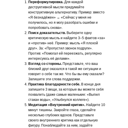
Переформулировка.
Для каждой
деструктивной мысли придумайте
конструктивную альтернативу. Пример: вместо
«Я безнадёжен» → «Сейчас у меня не
получилось, но я могу разобрать ошибки и
попробовать снова».
Поиск доказательств.
Выберите одну
критическую мысль и найдите 3–5 фактов «за»
и «против» неё. Пример: мысль «Я плохой
друг». За: «Пропустил звонок подруги».
Против: «Помогал ей переезжать, регулярно
интересуюсь её делами».
Взгляд со стороны.
Представьте, что ваш
близкий друг оказался в такой же ситуации и
говорит о себе так же. Что бы вы ему сказали?
Запишите эти слова поддержки.
Практика благодарности себе.
В конце дня
запишите 3 вещи, за которые вы можете себя
похвалить (даже самые маленькие: «Выпил
стакан воды», «Улыбнулся коллеге»).
Медитация «Внутренний критик».
Найдите 10
минут тишины. Закройте глаза, сделайте
несколько глубоких вдохов. Представьте
своего внутреннего критика как отдельную
фигуру. Понаблюдайте за ним, задайте