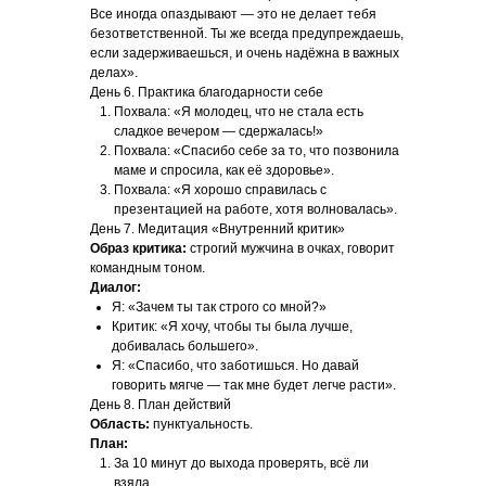
Все иногда опаздывают — это не делает тебя
безответственной. Ты же всегда предупреждаешь,
если задерживаешься, и очень надёжна в важных
делах».
День 6. Практика благодарности себе
Похвала: «Я молодец, что не стала есть
сладкое вечером — сдержалась!»
Похвала: «Спасибо себе за то, что позвонила
маме и спросила, как её здоровье».
Похвала: «Я хорошо справилась с
презентацией на работе, хотя волновалась».
День 7. Медитация «Внутренний критик»
Образ критика:
строгий мужчина в очках, говорит
командным тоном.
Диалог:
Я: «Зачем ты так строго со мной?»
Критик: «Я хочу, чтобы ты была лучше,
добивалась большего».
Я: «Спасибо, что заботишься. Но давай
говорить мягче — так мне будет легче расти».
День 8. План действий
Область:
пунктуальность.
План:
За 10 минут до выхода проверять, всё ли
взяла.