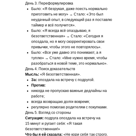
День 3. Переформулировка
Было: «Я безрукая, даже поесть нормально
приготовить не могу» → Стало: «Это был
неудачный опыт, в следующий раз я поставлю
таймер и всё получится».
Было: «Я всегда всё опаздываю, я
безответственная» → Стало: «Сегодня я
опоздала, но я могу скорректировать свои
привычки, чтобы этого не повторялось».
Было: «Все уже давно это понимают, а я
туплю» → Стало: «Мне нужно время, чтобы
разобраться в новой теме, это нормально».
День 4. Поиск доказательств
Мысль:
«Я безответственная».
За:
опоздала на встречу с подругой.
Против:
никогда не пропускаю важные дедлайны на
работе;
всегда возвращаю долги вовремя;
регулярно помогаю родителям с покупками.
День 5. Взгляд со стороны
Ситуация:
подруга опоздала на встречу на
15 минут и ругает себя: «Я такая
безответственная!»
Что бы я ей сказала:
«Не кори себя так строго.