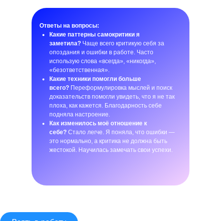
Ответы на вопросы:
Какие паттерны самокритики я
заметила?
Чаще всего критикую себя за
опоздания и ошибки в работе. Часто
использую слова «всегда», «никогда»,
«безответственная».
Какие техники помогли больше
всего?
Переформулировка мыслей и поиск
доказательств помогли увидеть, что я не так
плоха, как кажется. Благодарность себе
подняла настроение.
Как изменилось моё отношение к
себе?
Стало легче. Я поняла, что ошибки —
это нормально, а критика не должна быть
жестокой. Научилась замечать свои успехи.