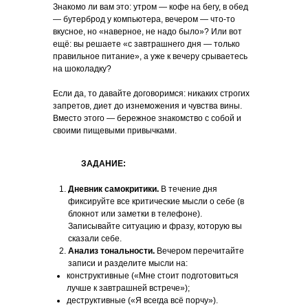
Знакомо ли вам это: утром — кофе на бегу, в обед
— бутерброд у компьютера, вечером — что‑то
вкусное, но «наверное, не надо было»? Или вот
ещё: вы решаете «с завтрашнего дня — только
правильное питание», а уже к вечеру срываетесь
на шоколадку?
Если да, то давайте договоримся: никаких строгих
запретов, диет до изнеможения и чувства вины.
Вместо этого — бережное знакомство с собой и
своими пищевыми привычками.
ЗАДАНИЕ:
Дневник самокритики.
В течение дня
фиксируйте все критические мысли о себе (в
блокнот или заметки в телефоне).
Записывайте ситуацию и фразу, которую вы
сказали себе.
Анализ тональности.
Вечером перечитайте
записи и разделите мысли на:
конструктивные («Мне стоит подготовиться
лучше к завтрашней встрече»);
деструктивные («Я всегда всё порчу»).