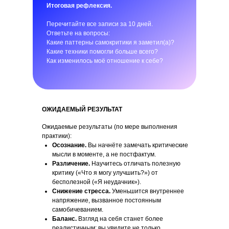
Итоговая рефлексия.
Перечитайте все записи за 10 дней.
Ответьте на вопросы:
Какие паттерны самокритики я заметил(а)?
Какие техники помогли больше всего?
Как изменилось моё отношение к себе?
ОЖИДАЕМЫЙ РЕЗУЛЬТАТ
Ожидаемые результаты (по мере выполнения
практики):
Осознание.
Вы начнёте замечать критические
мысли в моменте, а не постфактум.
Различение.
Научитесь отличать полезную
критику («Что я могу улучшить?») от
бесполезной («Я неудачник»).
Снижение стресса.
Уменьшится внутреннее
напряжение, вызванное постоянным
самобичеванием.
Баланс.
Взгляд на себя станет более
реалистичным: вы увидите не только