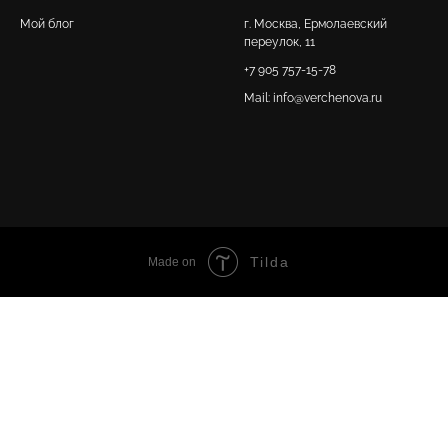
Мой блог
г. Москва, Ермолаевский
переулок, 11
+7 905 757-15-78
Mail: info@verchenova.ru
Tilda
Made on