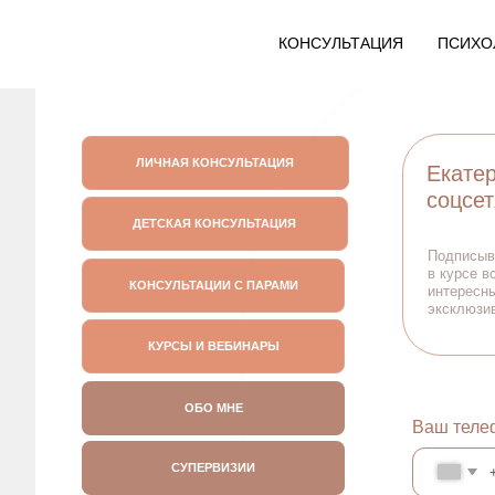
КОНСУЛЬТАЦИЯ
ПСИХО
ЛИЧНАЯ КОНСУЛЬТАЦИЯ
Екатерина В
соцсетях
ДЕТСКАЯ КОНСУЛЬТАЦИЯ
Подписывайтесь, 
в курсе всех новос
КОНСУЛЬТАЦИИ С ПАРАМИ
интересных проект
эксклюзивного кон
КУРСЫ И ВЕБИНАРЫ
ОБО МНЕ
Ваш телефон
СУПЕРВИЗИИ
+7
БЛОГ ДЛЯ ПСИХОЛОГОВ
З