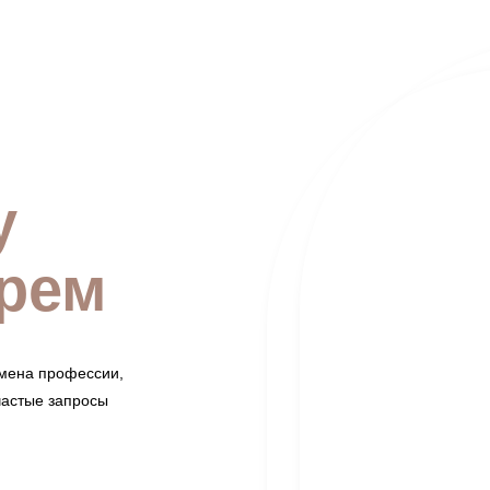
у
орем
смена профессии,
частые запросы