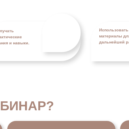
Использовать
лучать
материалы дл
актические
дальнейшей р
ания и навыки.
ВЕБИНАР?