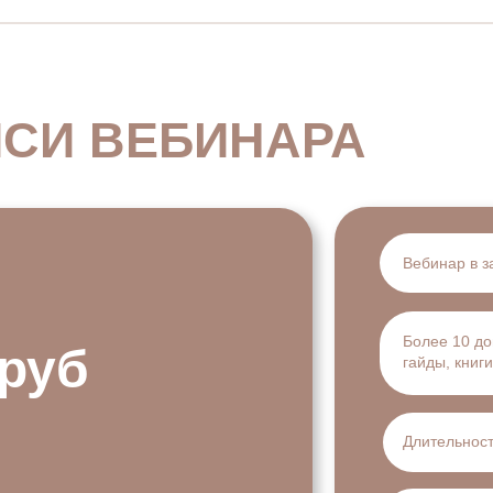
ИСИ ВЕБИНАРА
Вебинар в з
Более 10 д
 руб
гайды, книги
Длительност