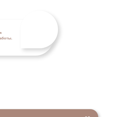
я
аботы.